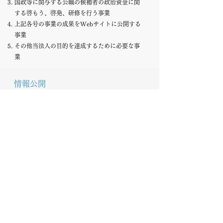
国政等に関与する公職の候補者の政治資金に関
する啓もう、啓発、研修を行う事業
上記各号の事業の成果をWebサイトに公開する
事業
その他当法人の目的を達成するために必要な事
業
​情報公開
​役員名簿
代表理事 佐藤哲也（会社役員）
理事 白井啓太郎（弁護士）
理事 須井康雄（弁護士）
理事 立岩陽一郎（ジャーナリスト）
​評議員名簿
評議員 艸場よしみ (作家・編集者）
評議員 高須賀彦人（弁護士）
評議員 亘佐和子（毎日放送 記者・デ
ィレクター）
​監事