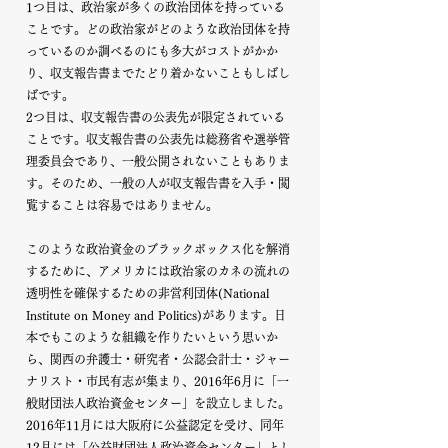
1つ目は、政治家が多くの政治団体を持っている
ことです。どの政治家がどのような政治団体を持
っているのか調べるのにも多大がコストがかか
り、収支報告書までたどり着かないこともしばし
ばです。
2つ目は、収支報告書の公表先が限定されている
ことです。収支報告書の公表先は総務省や選挙管
理委員会であり、一般公開されないこともありま
す。そのため、一般の人が収支報告書を入手・閲
覧することは容易ではありません。
このような政治資金のブラックボックス化を解消
するために、アメリカには政治家のカネの流れの
透明性を確保するための非営利団体(National
Institute on Money and Politics)があります。日
本でもこのような組織を作りたいという思いか
ら、関西の弁護士・研究者・公認会計士・ジャー
ナリスト・市民有志が集まり、2016年6月に「一
般財団法人政治資金センター」を設立しました。
2016年11月には大阪府に公益認定を受け、同年
12月には「公益財団法人政治資金センター」とし