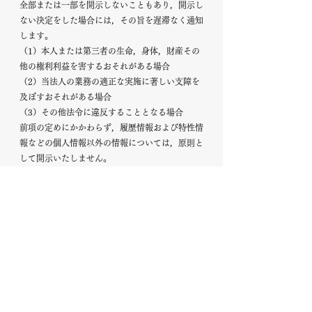
全部または一部を開示しないこともあり，開示し
ない決定をした場合には，その旨を遅滞なく通知
します。
（1）本人または第三者の生命，身体，財産その
他の権利利益を害するおそれがある場合
（2）当法人の業務の適正な実施に著しい支障を
及ぼすおそれがある場合
（3）その他法令に違反することとなる場合
前項の定めにかかわらず，履歴情報および特性情
報などの個人情報以外の情報については，原則と
して開示いたしません。
第7．個人情報保護体制の継続的改善
当法人は，情報技術の発達や社会的要請の変化等
を踏まえて，本プライバシーポリシー及び当法人
の個人情報保護体制を適宜見直し，個人情報の保
護に関する継続的な改善に取り組んでまいりま
す。
第8．ご意見・お問い合わせ先